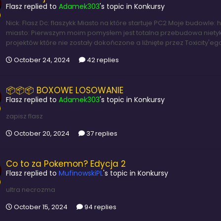
Flasz
replied to
Adamek303
's topic in
Konkursy
Nick: Flasz Dc: flaszykk Miasto na które startuje PC2 Moje budowl
miasto: Pierwszym moim pomysłem jest totalna przebudowa nietyka
projektów które nie zostały dokończone a liźnięte przez Toxicity'e
October 24, 2024
42 replies
📦📦📦 BOXOWE LOSOWANIE
Flasz
replied to
Adamek303
's topic in
Konkursy
zapisz flasz
October 20, 2024
37 replies
Co to za Pokemon? Edycja 2
Flasz
replied to
MufinowskiPL
's topic in
Konkursy
ultra necrozma
October 15, 2024
94 replies