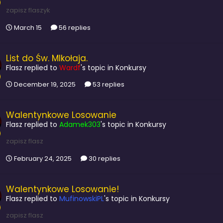
zapisz flaszyk
March 15
56 replies
List do Św. MIkołaja.
Flasz
replied to
Wardf
's topic in
Konkursy
December 19, 2025
53 replies
Walentynkowe Losowanie
Flasz
replied to
Adamek303
's topic in
Konkursy
zapisz flasz
February 24, 2025
30 replies
Walentynkowe Losowanie!
Flasz
replied to
MufinowskiPL
's topic in
Konkursy
zapisz flasz