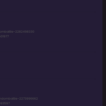
dombattle-2282498330
01977
andombattle-2273996662
993597