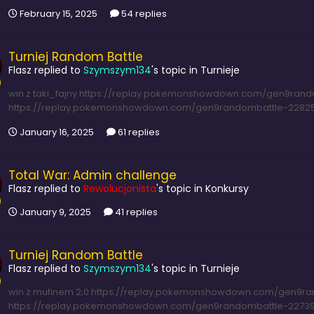
February 15, 2025
54 replies
Turniej Random Battle
Flasz
replied to
Szymszym134
's topic in
Turnieje
win z taki_fajny https://replay.pokemonshowdown.com/gen9ran
https://replay.pokemonshowdown.com/gen9randombattle-22825
January 16, 2025
61 replies
Total War: Admin challenge
Flasz
replied to
Rewolucjonista
's topic in
Konkursy
January 9, 2025
41 replies
Turniej Random Battle
Flasz
replied to
Szymszym134
's topic in
Turnieje
win z mufinem 2;0 https://replay.pokemonshowdown.com/gen9r
https://replay.pokemonshowdown.com/gen9randombattle-2273