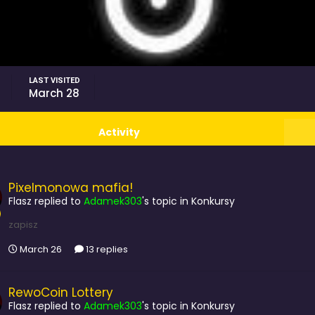
LAST VISITED
March 28
Activity
Pixelmonowa mafia!
Flasz
replied to
Adamek303
's topic in
Konkursy
zapisz
March 26
13 replies
RewoCoin Lottery
Flasz
replied to
Adamek303
's topic in
Konkursy