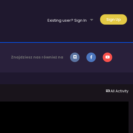
Sign Up
Existing user? Sign In
Znajdziesz nas również na
All Activity