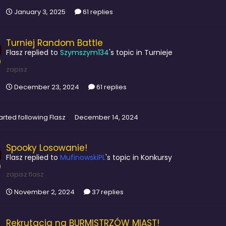
January 3, 2025
61 replies
Turniej Random Battle
Flasz
replied to
Szymszym134
's topic in
Turnieje
zapisz
December 23, 2024
61 replies
arted following
Flasz
December 14, 2024
Spooky Losowanie!
Flasz
replied to
MufinowskiPL
's topic in
Konkursy
zapisz flasz
November 2, 2024
37 replies
Rekrutacja na BURMISTRZÓW MIAST!