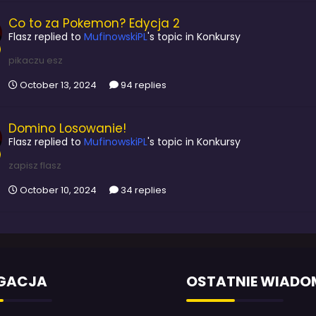
Co to za Pokemon? Edycja 2
Flasz
replied to
MufinowskiPL
's topic in
Konkursy
pikaczu esz
October 13, 2024
94 replies
Domino Losowanie!
Flasz
replied to
MufinowskiPL
's topic in
Konkursy
zapisz flasz
October 10, 2024
34 replies
GACJA
OSTATNIE WIADO