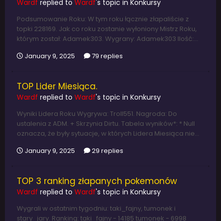
Wardf
replied to
Wardf
's topic in
Konkursy
Podsumowanie Roku: W tym roku łącznie złapaliście z
topki 228169. Jak co roku zostanie wyłoniony Mistrz Roku,
którym został: Adamek303. Wygrany: Adamek303 Ilość:...
January 9, 2025
79 replies
TOP Lider Miesiąca.
Wardf
replied to
Wardf
's topic in
Konkursy
Wyniki Lidera Roku Wygrywa: Troll551. Nagroda: Do
ustalenia z ADM. + Skrzynia Dirtu. Tabela wyników*: * Null
oznacza, że były sytuacje, w których Lidera Miesiąca nie...
January 9, 2025
29 replies
TOP 3 ranking złapanych pokemonów
Wardf
replied to
Wardf
's topic in
Konkursy
Wygrali w ostatnim tygodniu: taki_fajny, tumonek i
stary_jary. Ranking: taki_fajny - 14185 tumonek - 6998