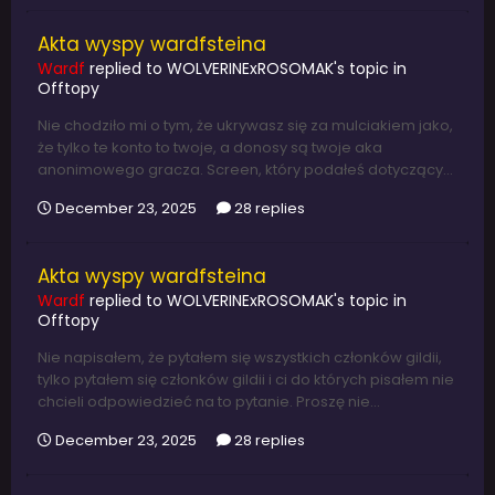
Akta wyspy wardfsteina
Wardf
replied to
WOLVERINExROSOMAK
's topic in
Offtopy
Nie chodziło mi o tym, że ukrywasz się za mulciakiem jako,
że tylko te konto to twoje, a donosy są twoje aka
anonimowego gracza. Screen, który podałeś dotyczący...
December 23, 2025
28 replies
Akta wyspy wardfsteina
Wardf
replied to
WOLVERINExROSOMAK
's topic in
Offtopy
Nie napisałem, że pytałem się wszystkich członków gildii,
tylko pytałem się członków gildii i ci do których pisałem nie
chcieli odpowiedzieć na to pytanie. Proszę nie...
December 23, 2025
28 replies