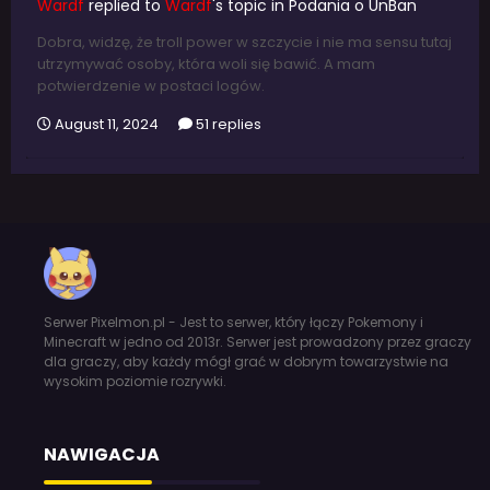
Wardf
replied to
Wardf
's topic in
Podania o UnBan
Dobra, widzę, że troll power w szczycie i nie ma sensu tutaj
utrzymywać osoby, która woli się bawić. A mam
potwierdzenie w postaci logów.
August 11, 2024
51 replies
Serwer Pixelmon.pl - Jest to serwer, który łączy Pokemony i
Minecraft w jedno od 2013r. Serwer jest prowadzony przez graczy
dla graczy, aby każdy mógł grać w dobrym towarzystwie na
wysokim poziomie rozrywki.
NAWIGACJA