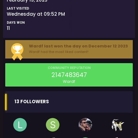
LAST VISITED
Wednesday at 09:52 PM
DAYS WON
11
Wardf last won the day on December 12 2023
Wardf had the most liked content!
COMMUNITY REPUTATION
2147483647
Wardf
13 FOLLOWERS