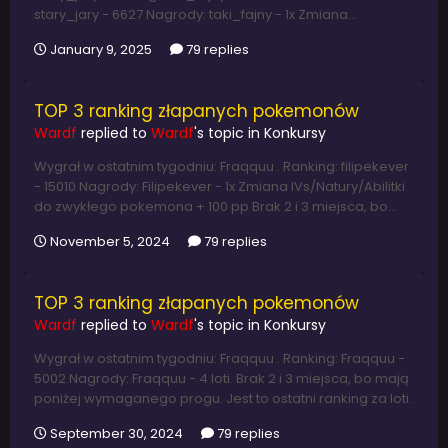
stary_jary - 6627 Nagrody: taki_fajny - 1x Zmiana...
January 9, 2025
79 replies
TOP 3 ranking złapanych pokemonów
Wardf
replied to
Wardf
's topic in
Konkursy
Wygrał w ostatnim tygodniu: Fraqquu . Ranking: filipekever
- 15010 Nagrody: Filipekever - 1x Zmiana IVs/Natury/Abilitki
do zwykłego pokemona + 100 pp Brak 2 i 3 miejsca, bo...
November 5, 2024
79 replies
TOP 3 ranking złapanych pokemonów
Wardf
replied to
Wardf
's topic in
Konkursy
Wygrał w ostatnim tygodniu: Fraqquu . Ranking: Fraqquu -
5002 Nagrody: Fraqquu - 4 loti. Brak 2 i 3 miejsca, bo mają
poniżej wymaganego progu. Jest to ostatni ranking za loti.
September 30, 2024
79 replies