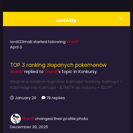
Activity
lord123mati
started following
Wardf
April 3
TOP 3 ranking złapanych pokemonów
Wardf
replied to
Wardf
's topic in
Konkursy
Wygrali w ostatnim tygodniu: KaliYuga! Ranking: KaliYuga -
5050 Nagrody: KaliYuga - 6 TM/TR do wyboru + 100 PP
January 20
79 replies
Wardf
changed their profile photo
December 30, 2025