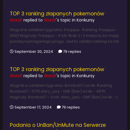
TOP 3 ranking złapanych pokemonów
Wardf
replied to
Wardf
's topic in
Konkursy
Wygrał w ostatnim tygodniu: Fraqquu . Ranking: Fraqquu -
5002 Nagrody: Fraqquu - 4 loti. Brak 2 i 3 miejsca, bo mają
poniżej wymaganego progu. Jest to ostatni ranking za loti.
September 30, 2024
79 replies
TOP 3 ranking złapanych pokemonów
Wardf
replied to
Wardf
's topic in
Konkursy
Wygrali w ostatnim tygodniu: Bomba07 i lor4k. Ranking:
Bomba07 - 5713 stary_jary - DNF (Ban) lor4k - 4970
Nagrody: Bomba07 - 3 loti. stary_jary - DNF (Ban) lor4k - 1...
September 17, 2024
79 replies
Podania o UnBan/UnMute na Serwerze