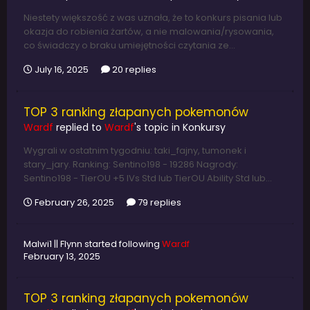
Niestety większość z was uznała, że to konkurs pisania lub
okazja do robienia żartów, a nie malowania/rysowania,
co świadczy o braku umiejętności czytania ze...
July 16, 2025
20 replies
TOP 3 ranking złapanych pokemonów
Wardf
replied to
Wardf
's topic in
Konkursy
Wygrali w ostatnim tygodniu: taki_fajny, tumonek i
stary_jary. Ranking: Sentino198 - 19286 Nagrody:
Sentino198 - TierOU +5 IVs Std lub TierOU Ability Std lub...
February 26, 2025
79 replies
Malwi1 || Flynn
started following
Wardf
February 13, 2025
TOP 3 ranking złapanych pokemonów