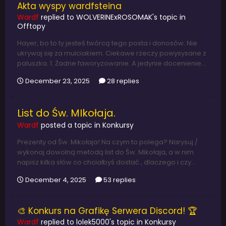
Akta wyspy wardfsteina
Wardf
replied to
WOLVERINExROSOMAK
's topic in
Offtopy
Hayer, bo to ty jesteś twórcą tego posta i donosów. Nie
ukrywaj się za mulciakiem. Ciekawe rzeczy powysysane z
paluszka. 1. Żadne faworyzowanie. A jedynie docenienie...
December 23, 2025
28 replies
List do Św. MIkołaja.
Wardf
posted a topic in
Konkursy
Prezenty od Św. Mikołaja! Na czym to polega? Narysuj /
wykonaj dowolną metodą list do Św. Mikołaja, a w nim
napisz kilka słów co chciałbyś dostać , dlaczego i czy...
December 4, 2025
53 replies
🎨 Konkurs na Grafikę Serwera Discord! 🏆
Wardf
replied to
lolek5000
's topic in
Konkursy