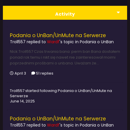
Activity
Podania o UnBan/UnMute na Serwerze
Troll557
replied to
Wardf
's topic in
Podania o UnBan
NIck:Troll557 Czas trwania bana: perm ban Bana dostałem
ponad rok temu i nikt się nawet nie zainteresował moimi
poprzednimi prośbami o unbana. Uważam że...
April 3
51 replies
Troll557
started following
Podania o UnBan/UnMute na
Serwerze
June 14, 2025
Podania o UnBan/UnMute na Serwerze
Troll557
replied to
Wardf
's topic in
Podania o UnBan