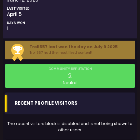
LAST VISITED
April 5
DAYS WON
1
Troll557 last won the day on July 9 2025
Troll557 had the most liked content!
COMMUNITY REPUTATION
2
Neutral
RECENT PROFILE VISITORS
The recent visitors block is disabled and is not being shown to
other users.