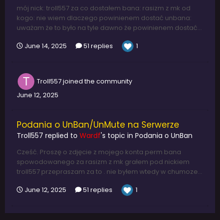
mój nick: troll557 za co dostałem bana: rasizm z mk od
kogo: nie wiem dlaczego powinienem dostać unbana:
uważam że to było na tyle dawno że powinienem dostać...
June 14, 2025
51 replies
1
Troll557
joined the community
June 12, 2025
Podania o UnBan/UnMute na Serwerze
Troll557
replied to
Wardf
's topic in
Podania o UnBan
Cześć. Proszę o zdjęcie z mojego konta perm bana
spowodowanego za rasizm z mk grałem pod nickiem
troll557 przepraszam za to . nie byłem wtedy w chumoze...
June 12, 2025
51 replies
1