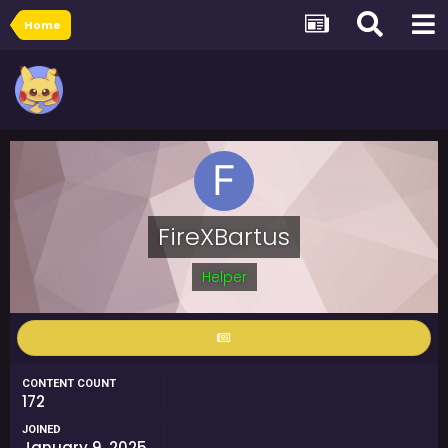
Home
FireXBartus
Helper
CONTENT COUNT
172
JOINED
January 9, 2025