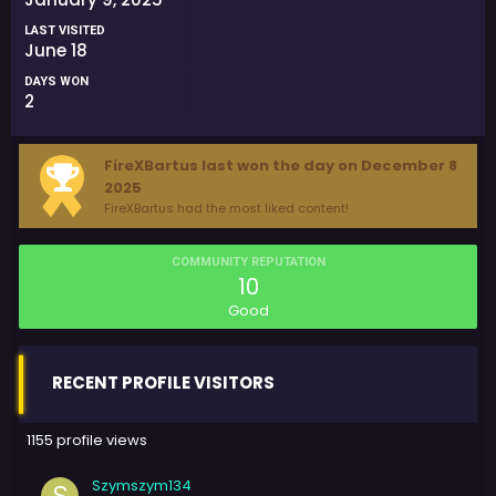
LAST VISITED
June 18
DAYS WON
2
FireXBartus last won the day on December 8
2025
FireXBartus had the most liked content!
COMMUNITY REPUTATION
10
Good
RECENT PROFILE VISITORS
1155 profile views
Szymszym134