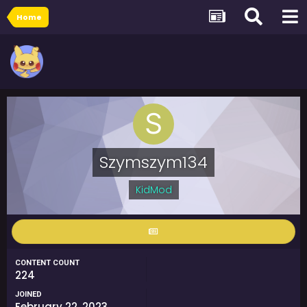
Home
Szymszym134
KidMod
CONTENT COUNT
224
JOINED
February 22, 2023