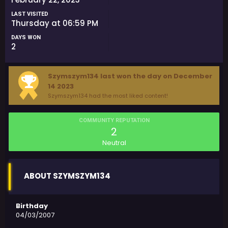
LAST VISITED
Thursday at 06:59 PM
DAYS WON
2
Szymszym134 last won the day on December
14 2023
Szymszym134 had the most liked content!
COMMUNITY REPUTATION
2
Neutral
ABOUT SZYMSZYM134
Birthday
04/03/2007