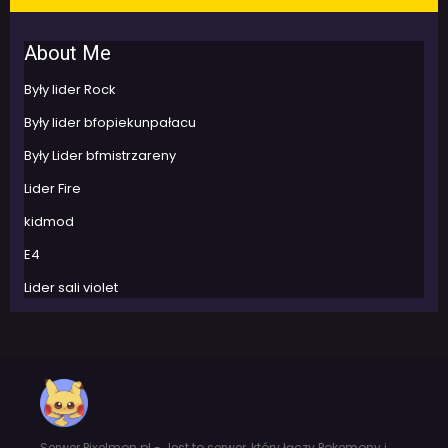
About Me
Były lider Rock
Były lider bfopiekunpałacu
Były Lider bfmistrzareny
Lider Fire
kidmod
E4
Lider sali violet
Serwer Pixelmon.pl - Jest to serwer, który łączy Pokemony i