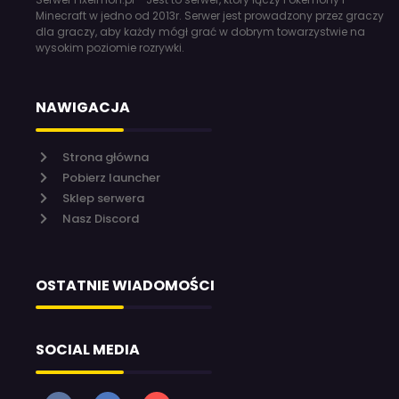
Minecraft w jedno od 2013r. Serwer jest prowadzony przez graczy
dla graczy, aby każdy mógł grać w dobrym towarzystwie na
wysokim poziomie rozrywki.
NAWIGACJA
Strona główna
Pobierz launcher
Sklep serwera
Nasz Discord
OSTATNIE WIADOMOŚCI
SOCIAL MEDIA