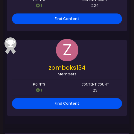
1
224
Find Content
zomboks134
Members
POINTS
CONTENT COUNT
1
23
Find Content