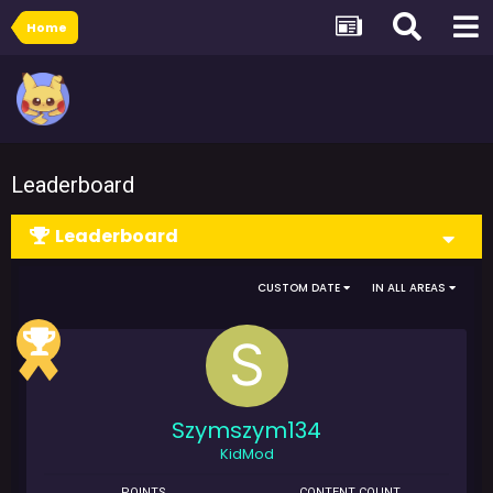
Home
Leaderboard
Leaderboard
CUSTOM DATE
IN ALL AREAS
Szymszym134
KidMod
POINTS
CONTENT COUNT